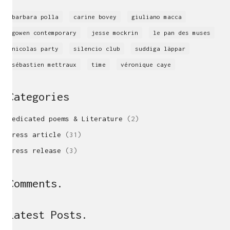
barbara polla
carine bovey
giuliano macca
gowen contemporary
jesse mockrin
le pan des muses
nicolas party
silencio club
suddiga läppar
sébastien mettraux
time
véronique caye
Categories
Dedicated poems & Literature
(2)
Press article
(31)
Press release
(3)
Comments.
Latest Posts.