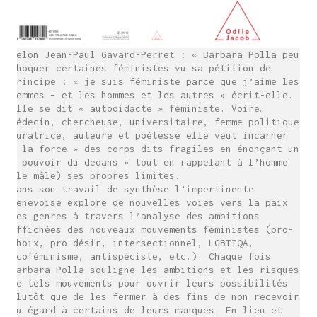
Selon Jean-Paul Gavard-Perret : « Barbara Polla peut
choquer certaines féministes vu sa pétition de
principe : « je suis féministe parce que j’aime les
femmes – et les hommes et les autres » écrit-elle.
Elle se dit « autodidacte » féministe. Voire…
Médecin, chercheuse, universitaire, femme politique,
curatrice, auteure et poétesse elle veut incarner
« la force » des corps dits fragiles en énonçant un
« pouvoir du dedans » tout en rappelant à l’homme
(le mâle) ses propres limites.
Dans son travail de synthèse l’impertinente
genevoise explore de nouvelles voies vers la paix
des genres à travers l’analyse des ambitions
affichées des nouveaux mouvements féministes (pro-
choix, pro-désir, intersectionnel, LGBTIQA,
écoféminisme, antispéciste, etc.). Chaque fois
Barbara Polla souligne les ambitions et les risques
de tels mouvements pour ouvrir leurs possibilités
plutôt que de les fermer à des fins de non recevoir
eu égard à certains de leurs manques. En lieu et