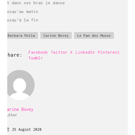
Et dans ses bras je danse
Jusqu’au matin
Jusqu’à la fin
Barbara Polla
Carine Bovey
Le Pan des Muses
Facebook
Twitter X
LinkedIn
Pinterest
Carine Bovey
Share:
Tumblr
Visual Artist
c@carinebovey.com
Artsy
Carine Bovey
Author
25 August 2020