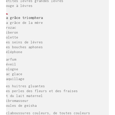
petites lèvres grandes lèvres
rouge à lèvres
La grâce triomphera
La grâce de la mère
Prozac
biberon
lolette
des seins de lèvres
des bouches aphones
téléphone
Parfum
réveil
Cologne
sac glace
maquillage
Des huitres gluantes
des perles des fleurs et des fraises
et du lait maternel
vibromasseur
boules de geisha
éclaboussures couleurs, de toutes couleurs