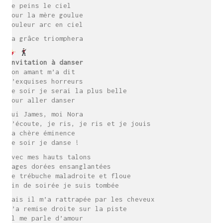
je peins le ciel
pour la mère goulue
couleur arc en ciel
La grâce triomphera
Invitation à danser
Mon amant m’a dit
d’exquises horreurs
Ce soir je serai la plus belle
pour aller danser
Lui James, moi Nora
J’écoute, je ris, je ris et je jouis
Ma chère éminence
Ce soir je danse !
Avec mes hauts talons
Cages dorées ensanglantées
Je trébuche maladroite et floue
Fin de soirée je suis tombée
Mais il m’a rattrapée par les cheveux
M’a remise droite sur la piste
Il me parle d’amour