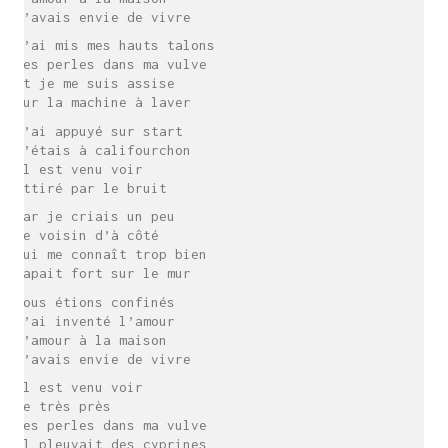
J’avais envie de vivre
J’ai mis mes hauts talons
Mes perles dans ma vulve
Et je me suis assise
Sur la machine à laver
J’ai appuyé sur start
J’étais à califourchon
Il est venu voir
Attiré par le bruit
Car je criais un peu
Le voisin d’à côté
Qui me connaît trop bien
Tapait fort sur le mur
Nous étions confinés
J’ai inventé l’amour
L’amour à la maison
J’avais envie de vivre
Il est venu voir
De très près
Les perles dans ma vulve
Il pleuvait des cyprines