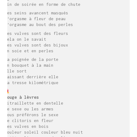
fin de soirée en forme de chute
Les seins avancent masqués
l’orgasme à fleur de peau
l’orgasme au bout des perles
Les vulves sont des fleurs
cela on le savait
les vulves sont des bijoux
en soie et en perles
La poignée de la porte
un bouquet à la main
elle sort
laissant derrière elle
sa tresse kilométrique
Rouge à lèvres
Mitraillette en dentelle
le sexe ou les armes
nous préférons le sexe
le clitoris en fleur
des vulves en bois
couleur soleil couleur bleu nuit