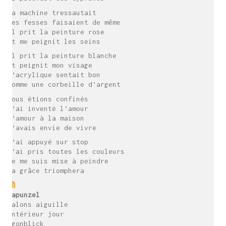
La machine tressautait
Mes fesses faisaient de même
Il prit la peinture rose
Et me peignit les seins
Il prit la peinture blanche
Et peignit mon visage
L’acrylique sentait bon
Comme une corbeille d’argent
Nous étions confinés
J’ai inventé l’amour
L’amour à la maison
J’avais envie de vivre
J’ai appuyé sur stop
J’ai pris toutes les couleurs
Je me suis mise à peindre
La grâce triomphera
Rapunzel
Talons aiguille
intérieur jour
Ögonblick