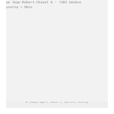
Rue Jean-Robert-Chouet 6 – 1202 Genève
Vuvorna + Mens
Carine Bovey
Visual Artist
c@carinebovey.com
Artsy
© Copyright 2022 |
Carine Bovey