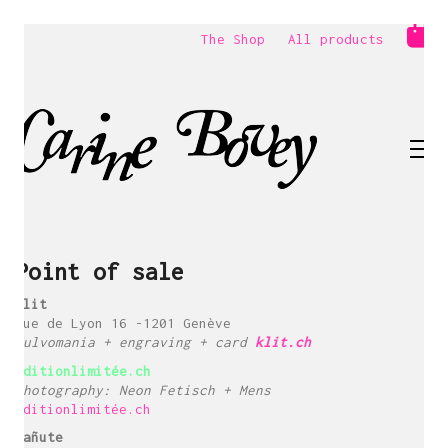
The Shop
All products
Point of sale
Klit
Rue de Lyon 16 -1201 Genève
Vulvomania + engraving + card
klit.ch
éditionlimitée.ch
Photography: Neon Fetisch + Mens
éditionlimitée.ch
Rañute