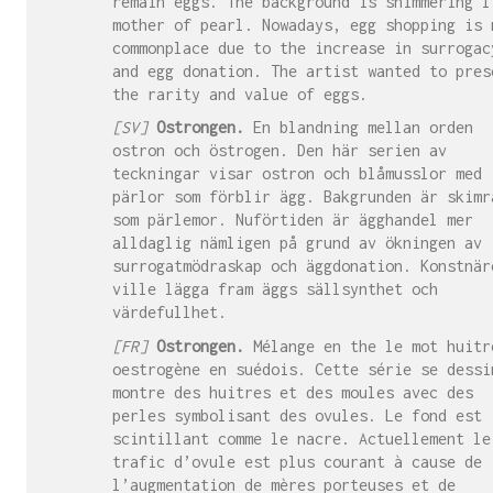
remain eggs. The background is shimmering l
mother of pearl. Nowadays, egg shopping is 
commonplace due to the increase in surrogac
and egg donation. The artist wanted to pres
the rarity and value of eggs.
[SV]
Ostrongen.
En blandning mellan orden
ostron och östrogen. Den här serien av
teckningar visar ostron och blåmusslor med
pärlor som förblir ägg. Bakgrunden är skimr
som pärlemor. Nuförtiden är ägghandel mer
alldaglig nämligen på grund av ökningen av
surrogatmödraskap och äggdonation. Konstnär
ville lägga fram äggs sällsynthet och
värdefullhet.
[FR]
Ostrongen.
Mélange en the le mot huitr
oestrogène en suédois. Cette série se dessi
montre des huitres et des moules avec des
perles symbolisant des ovules. Le fond est
scintillant comme le nacre. Actuellement le
trafic d’ovule est plus courant à cause de
l’augmentation de mères porteuses et de