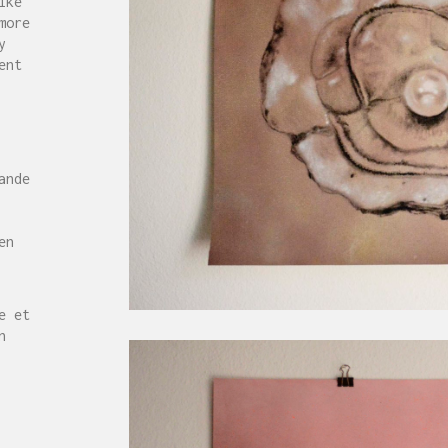
ike
more
y
ent
ande
en
e et
n