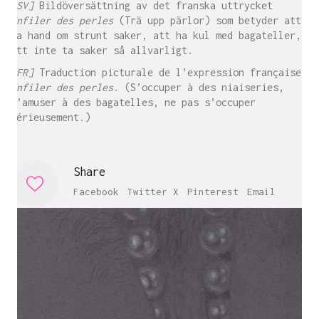
[SV]
Bildöversättning av det franska uttrycket
Enfiler des perles
(Trä upp pärlor) som betyder att
ta hand om strunt saker, att ha kul med bagateller,
att inte ta saker så allvarligt.
[FR]
Traduction picturale de l’expression française
Enfiler des perles
. (S’occuper à des niaiseries,
s’amuser à des bagatelles, ne pas s’occuper
sérieusement.)
Share
Facebook
Twitter X
Pinterest
Email