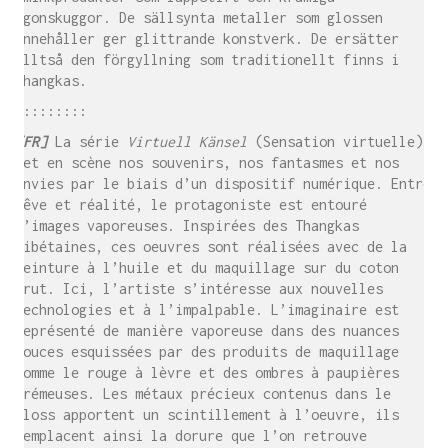
ögonskuggor. De sällsynta metaller som glossen
innehåller ger glittrande konstverk. De ersätter
alltså den förgyllning som traditionellt finns i
thangkas.
:::::::::
[FR]
La série
Virtuell Känsel
(Sensation virtuelle)
met en scène nos souvenirs, nos fantasmes et nos
envies par le biais d’un dispositif numérique. Entre
rêve et réalité, le protagoniste est entouré
d’images vaporeuses. Inspirées des Thangkas
tibétaines, ces oeuvres sont réalisées avec de la
peinture à l’huile et du maquillage sur du coton
brut. Ici, l’artiste s’intéresse aux nouvelles
technologies et à l’impalpable.
L’imaginaire est
représenté de manière vaporeuse dans des nuances
douces esquissées par des produits de maquillage
comme le rouge à lèvre et des ombres à paupières
crémeuses. Les métaux précieux contenus dans le
gloss apportent un scintillement à l’oeuvre, ils
remplacent ainsi la dorure que l’on retrouve