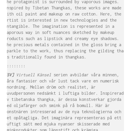
the protagonist is surrounded by vaporous images.
Inspired by Tibetan Thangkas, these works are made
with oil paint and makeup on raw cotton. Here, the
artist is interested in new technologies and the
intangible. The imagination is represented in a
vaporous way in soft nuances sketched by makeup
products such as lipstick and creamy eye shadows.
The precious metals contained in the gloss bring a
sparkle to the work, thus replacing the gilding that
is traditionally found in thangkas.
:::::::::
[SV]
Virtuell Känsel
serien avbildar våra minnen,
våra fantasier och vår lust tack vare en numerisk
anordning. Mellan dröm och realitet, är
huvudpersonen nedsänkt i luftiga bilder. Inspirerade
av tibetanska thangka, är dessa konstverkar gjorda
med oljafärger och smink på rå bomull. Här är
konstnären intresserad av de nya teknologierna och
det opåtagliga. Det imaginära representeras på ett
luftigt sätt med mjuka nyanser skisserade med
sminkprodukter som läppstift och krämiga