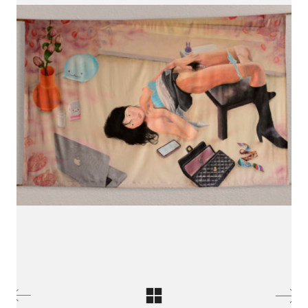
Carine Bovey
Visual Artist
c@carinebovey.com
Artsy