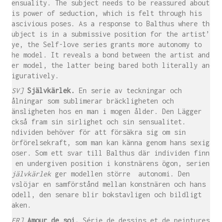
sensuality. The subject needs to be reassured about
his power of seduction, which is felt through his
lascivious poses. As a response to Balthus where the
subject is in a submissive position for the artist’s
eye, the Self-love series grants more autonomy to
the model. It reveals a bond between the artist and
her model, the latter being bared both literally and
figuratively.
[SV]
Självkärlek.
En serie av teckningar och
målningar som sublimerar bräckligheten och
känsligheten hos en man i mogen ålder. Den Lägger
också fram sin sirlighet och sin sensualitet.
Individen behöver för att försäkra sig om sin
förförelsekraft, som man kan känna genom hans sexiga
poser. Som ett svar till Balthus där individen finns
i en undergiven position i konstnärens ögon, serien
Självkärlek
ger modellen större autonomi. Den
avslöjar en samförstånd mellan konstnären och hans
modell, den senare blir bokstavligen och bildligt
naken.
[FR]
Amour de soi.
Série de dessins et de peintures