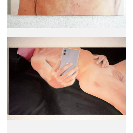
Carine Bovey
Visual Artist
c@carinebovey.com
Artsy