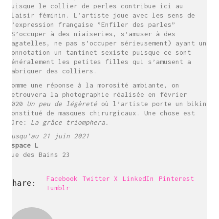
puisque le collier de perles contribue ici au
plaisir féminin. L’artiste joue avec les sens de
l’expression française ”Enfiler des parles”
(S’occuper à des niaiseries, s’amuser à des
bagatelles, ne pas s’occuper sérieusement) ayant une
connotation un tantinet sexiste puisque ce sont
généralement les petites filles qui s’amusent a
fabriquer des colliers.
Comme une réponse à la morosité ambiante, on
retrouvera la photographie réalisée en février
2020
Un peu de légèreté
où l’artiste porte un bikini
constitué de masques chirurgicaux. Une chose est
sûre:
La grâce triomphera.
Jusqu’au 21 juin 2021
Espace L
Rue des Bains 23
Facebook
Twitter X
LinkedIn
Pinterest
Carine Bovey
Share:
Tumblr
Visual Artist
c@carinebovey.com