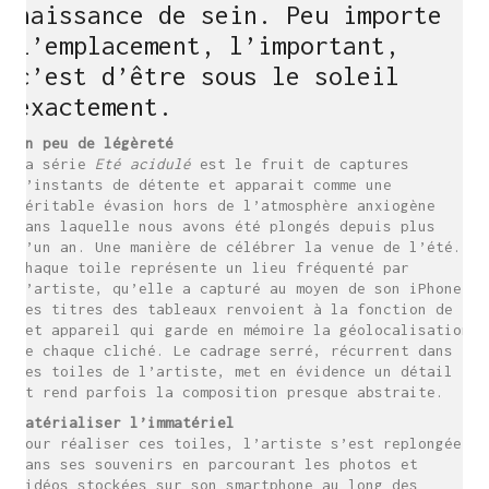
naissance de sein. Peu importe
l’emplacement, l’important,
c’est d’être sous le soleil
exactement.
Un peu de légèreté
La série
Eté acidulé
est le fruit de captures
d’instants de détente et apparait comme une
véritable évasion hors de l’atmosphère anxiogène
dans laquelle nous avons été plongés depuis plus
d’un an. Une manière de célébrer la venue de l’été.
Chaque toile représente un lieu fréquenté par
l’artiste, qu’elle a capturé au moyen de son iPhone.
Les titres des tableaux renvoient à la fonction de
cet appareil qui garde en mémoire la géolocalisation
de chaque cliché. Le cadrage serré, récurrent dans
les toiles de l’artiste, met en évidence un détail
et rend parfois la composition presque abstraite.
Matérialiser l’immatériel
Pour réaliser ces toiles, l’artiste s’est replongée
dans ses souvenirs en parcourant les photos et
vidéos stockées sur son smartphone au long des