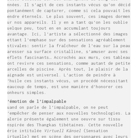
années. Il s’agit de ces instants vécus qu’on décide
spontanément de capturer, comme si cela pouvait les
rendre éternels. Le plus souvent, ces images dorment
sur nos appareils. Il y en a tant qu’on les oublie
quelque peu, tout en en accumulant toujours
davantage. Ici, l’artiste a sélectionné des images
mettant l’emphase sur des sensations agréablement
estivales: sentir la fraîcheur de l’eau sur la peau,
caresser sa surface cristalline, s’amuser avec ses
reflets fascinants… Accrochés aux murs, ces tableaux
font revivre ces sensations, comme autant de petite
parcelles de piscine. Après tout, le plaisir de la
baignade est universel. L’action de peindre à
l’huile ces instants vécus, un procédé nécessitant
beaucoup de temps, est une manière d’honorer ces
bonheurs simples.
L’émotion de l’impalpable
Quand on parle de l’impalpable, on ne peut
s’empêcher de penser aux nouvelles technologies. La
galerie présente également une oeuvre sur tissu
inspirée des Thangkas tibétaines. Cette nouvelle
série intitulée
Virtuell Känsel
(Sensation
virtuelle) met en scène des personnages avec leurs