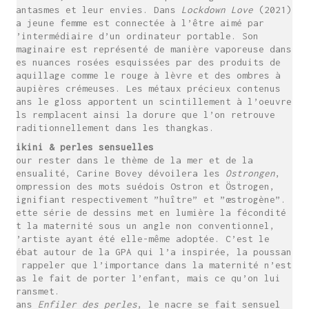
fantasmes et leur envies. Dans
Lockdown Love
(2021),
la jeune femme est connectée à l’être aimé par
l’intermédiaire d’un ordinateur portable. Son
imaginaire est représenté de manière vaporeuse dans
des nuances rosées esquissées par des produits de
maquillage comme le rouge à lèvre et des ombres à
paupières crémeuses. Les métaux précieux contenus
dans le gloss apportent un scintillement à l’oeuvre,
ils remplacent ainsi la dorure que l’on retrouve
traditionnellement dans les thangkas.
Bikini & perles sensuelles
Pour rester dans le thème de la mer et de la
sensualité, Carine Bovey dévoilera les
Ostrongen
,
compression des mots suédois Ostron et Östrogen,
signifiant respectivement ”huître” et ”œstrogène”.
Cette série de dessins met en lumière la fécondité
et la maternité sous un angle non conventionnel,
l’artiste ayant été elle-même adoptée. C’est le
débat autour de la GPA qui l’a inspirée, la poussant
à rappeler que l’importance dans la maternité n’est
pas le fait de porter l’enfant, mais ce qu’on lui
transmet.
Dans
Enfiler des perles
, le nacre se fait sensuel