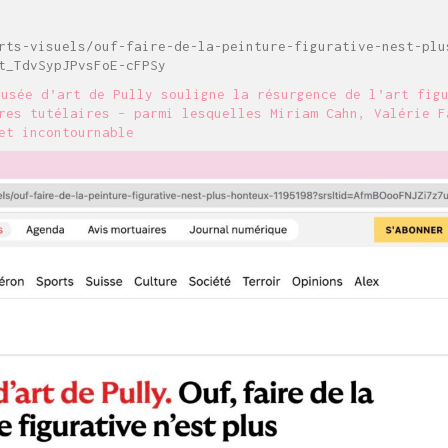
rts-visuels/ouf-faire-de-la-peinture-figurative-nest-plu
t_TdvSypJPvsFoE-cFPSy
Musée d’art de Pully souligne la résurgence de l’art fig
res tutélaires – parmi lesquelles Miriam Cahn, Valérie F
et incontournable