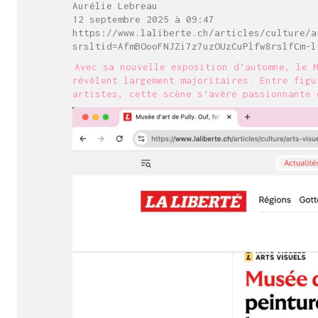
Aurélie Lebreau
12 septembre 2025 à 09:47
https://www.laliberte.ch/articles/culture/a
srsltid=AfmBOooFNJZi7z7uzOUzCuPlfw8rslfCm-l
Avec sa nouvelle exposition d’automne, le 
révèlent largement majoritaires. Entre figu
artistes, cette scène s’avère passionnante 