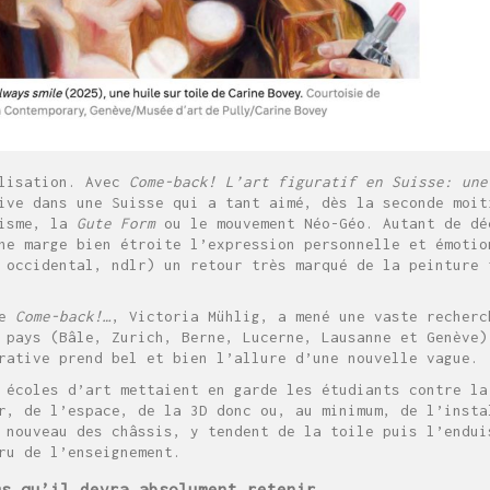
alisation. Avec
Come-back! L’art figuratif en Suisse: une
ive dans une Suisse qui a tant aimé, dès la seconde moit
visme, la
Gute Form
ou le mouvement Néo-Géo. Autant de dé
ne marge bien étroite l’expression personnelle et émotio
 occidental, ndlr) un retour très marqué de la peinture 
de
Come-back!…
, Victoria Mühlig, a mené une vaste recherc
 pays (Bâle, Zurich, Berne, Lucerne, Lausanne et Genève)
rative prend bel et bien l’allure d’une nouvelle vague.
 écoles d’art mettaient en garde les étudiants contre la
r, de l’espace, de la 3D donc ou, au minimum, de l’insta
 nouveau des châssis, y tendent de la toile puis l’endui
ru de l’enseignement.
ms qu’il devra absolument retenir