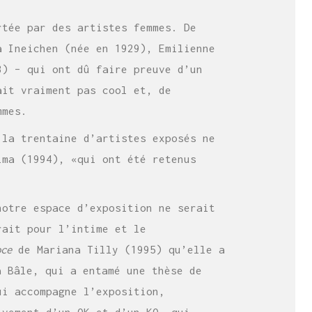
rtée par des artistes femmes. De
a Ineichen (née en 1929), Emilienne
3) – qui ont dû faire preuve d’un
ait vraiment pas cool et, de
mmes.
 la trentaine d’artistes exposés ne
ima (1994), «qui ont été retenus
notre espace d’exposition ne serait
rait pour l’intime et le
oce
de Mariana Tilly (1995) qu’elle a
 Bâle, qui a entamé une thèse de
ui accompagne l’exposition,
ivement d’un OK et d’un KO, qui