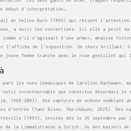
un début d’interprétation…
vail de Seline Burn (1995) qui retient l’attention
eune, a suivi les conventions. Ici elle a peint sa
e comme s’il s’agissait d’une arme», analyse Vict
r l’affiche de l’exposition. Un choix brillant, t
te jeune femme tranche avec le rose gentillet qui 
à
à part les vues lémaniques de Caroline Bachmann, m
l’outil incontournable que constitue désormais le 
eim, 1968-2003). Des captures de scènes semblant a
tes d’entrée (Yann Bisso,
Pas-châssés
, 2025). Des n
atteville (1993), invitée dès le 26 septembre par 
ce de la Limmatstrasse à Zurich. Ou des baisers d