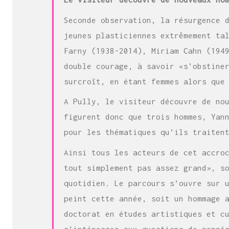
Seconde observation, la résurgence 
jeunes plasticiennes extrêmement ta
Farny (1938-2014), Miriam Cahn (194
double courage, à savoir «s’obstine
surcroît, en étant femmes alors que
A Pully, le visiteur découvre de no
figurent donc que trois hommes, Yan
pour les thématiques qu’ils traiten
Ainsi tous les acteurs de cet accro
tout simplement pas assez grand», s
quotidien. Le parcours s’ouvre sur 
peint cette année, soit un hommage 
doctorat en études artistiques et c
s’intéresser aux questions de repré