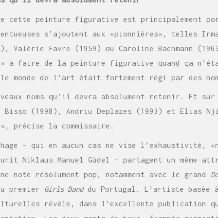
de cette peinture figurative est principalement po
lentueuses s’ajoutent aux «pionnières», telles Irm
9), Valérie Favre (1959) ou Caroline Bachmann (196
r» à faire de la peinture figurative quand ça n’ét
 le monde de l’art était fortement régi par des ho
uveaux noms qu’il devra absolument retenir. Et sur
n Bisso (1998), Andriu Deplazes (1993) et Elias Nj
t», précise la commissaire.
chage – qui en aucun cas ne vise l’exhaustivité, «
ourit Niklaus Manuel Güdel – partagent un même att
une note résolument pop, notamment avec le grand
D
au premier
Girls Band
du Portugal. L’artiste basée à
ulturelles révèle, dans l’excellente publication q
sentation. Les deux gants de boxe, frappés respect