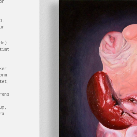
or
d,
ur
de)
timt
ker
orm.
tet,
rens
up,
ra