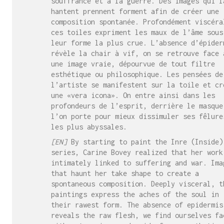
souffrance et à la guerre. Des images qui l
hantent prennent forment afin de créer une
composition spontanée. Profondément viscéra
ces toiles expriment les maux de l’âme sous
leur forme la plus crue. L’absence d’épider
révèle la chair à vif, on se retrouve face 
une image vraie, dépourvue de tout filtre
esthétique ou philosophique. Les pensées de
l’artiste se manifestent sur la toile et cr
une «vera icona». On entre ainsi dans les
profondeurs de l’esprit, derrière le masque
l’on porte pour mieux dissimuler ses fêlure
les plus abyssales.
[EN]
By starting to paint the Inre (Inside)
series, Carine Bovey realized that her work
intimately linked to suffering and war. Ima
that haunt her take shape to create a
spontaneous composition. Deeply visceral, t
paintings express the aches of the soul in
their rawest form. The absence of epidermis
reveals the raw flesh, we find ourselves fa