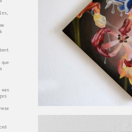
a
les,
me
à
éent
 que
s
 was
ges
hese
ced