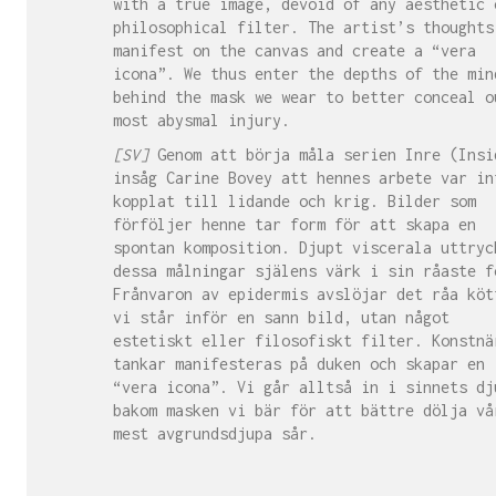
with a true image, devoid of any aesthetic 
philosophical filter. The artist’s thoughts
manifest on the canvas and create a “vera
icona”. We thus enter the depths of the min
behind the mask we wear to better conceal o
most abysmal injury.
[SV]
Genom att börja måla serien Inre (Insi
insåg Carine Bovey att hennes arbete var in
kopplat till lidande och krig. Bilder som
förföljer henne tar form för att skapa en
spontan komposition. Djupt viscerala uttryc
dessa målningar själens värk i sin råaste f
Frånvaron av epidermis avslöjar det råa köt
vi står inför en sann bild, utan något
estetiskt eller filosofiskt filter. Konstnä
tankar manifesteras på duken och skapar en
“vera icona”. Vi går alltså in i sinnets dj
bakom masken vi bär för att bättre dölja vå
mest avgrundsdjupa sår.