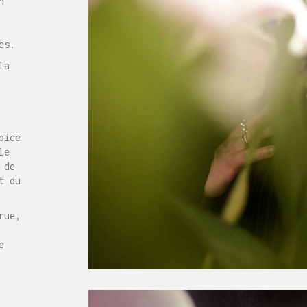
n
es.
la
pice
le
 de
t du
rue,
e