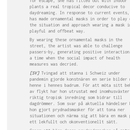
for escape, she has fitted out with indoor
plants a real tropical decor conducive to
daydreaming. In response to current events,
has made ornamental masks in order to play 
the situation and approach wearing a mask i
playful and offbeat way.
By wearing these ornamental masks in the
street, the artist was able to challenge
passers-by, generating positive interaction
a time when the social impact of health
measures was decried.
[SV]
Tvingad att stanna i Schweiz under
pandemin gjorde konstnären en serie bilder 
henne i hennes badrum. För att möta sitt be
av flykt har hon utrustat med inomhusväxter
riktig tropisk inredning som bidrar till
dagdrömmer. Som svar på aktuella händelser 
hon gjort prydnadsmasker för att tona ner
situationen och närma sig att bära en mask 
ett lekfullt och okonventionellt sätt.