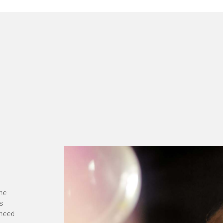
he
s
need