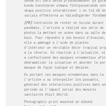
Genom att bära dessa prydnadsmasker på gata
kunde konstnären utmana förbipasserande och
skapa positiva interaktioner i en tid då de
sociala effekterna av hälsoåtgärder fördömd
[FR]
Contrainte de rester en Suisse durant 
pandémie, l’artiste a réalisé une série de
photos la mettant en scène dans sa salle de
bain. Pour répondre à son besoin d’évasion,
elle a aménagé à l’aide de plantes
d’intérieur un véritable décor tropical pro
à la rêverie. En réaction à l’actualité, el
a confectionné des masques ornementaux afin
dédramatiser la situation et aborder le por
masque de façon ludique et décalée.
En portant ces masques ornementaux dans la 
l’artiste a su interpeller les passants,
générant des interactions positives dans un
période où l’impact social des mesures
sanitaires était décrié.
Photographic print mounted on dibond