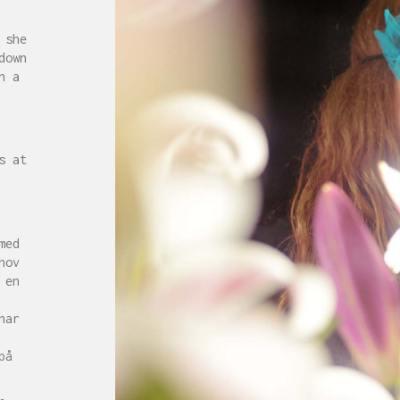
 she
down
n a
s at
med
hov
 en
har
på